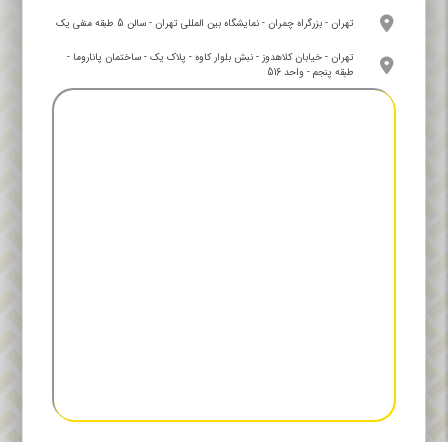
تهران - بزرگراه چمران - نمایشگاه بین المللی تهران - سالن 5 طبقه منفی یک
تهران - خیابان کلاهدوز - نبش بلوار کاوه - پلاک یک - ساختمان پاناروما -
طبقه پنجم - واحد 516