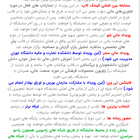
مسابقه بین المللی فینتک کاپ:
در این رویداد از
استارتاپ های فعال در حوزه
سلام!
فناوری‌های مالی
دعوت بعمل می آید ایده ه، طرح ها و عملکردهای خود را در قالب
متین پیراسـته
طرح در اختیار داوران خبر صنعت مالی قراردهند. پس از بررسی داوران منتخبین
فرصت ارائه و معرفی خود در نمایشگاه را خواهند داشت و در روز آخر نمایشگاه از
هستم.
برترین ها تقدیر خواهد شد و جوایز نقدی به 3 استارتا برتر اهدا خواهد شد.
رویداد مالی شو:
این بخش با حضور چهره های شناخته شده (اینفلونسر) در حوزه
متین پیراسته هستم، مدیر تیم پارس ورس،
های صنعت مالی در استیج استریم آنلاین واقع در فضای نمایشگاه در قالب
پنل
کارشناس علوم کامپیوتر و مدیر پروژه های
های تخصصی، مناظره، تحلیل بازار، گزارش و مصاحبه
؛ برگزار خواهد شد.
تجارت الکترونیک، اگر نیاز به خدمات و مشاوره
رویداد مالی سنتر:
(این رویداد توسط دانشکده تجارت و مالیه دانشگاه تهران
مدیریت می شود.)
در این بخش الف)
آموزش دانش مالی به نسل جوان، دانش
در زمینه ساخت و طراحی وبسایت و سیستم
آموزان، دانشجویان و بزرگسالان
در قالب ورکشاپ های 1 ساعته و تور بازدید از
های مدیریت سازمانی دارید میتوانید از طریق
نمایشگاه ب)
پاویون محصولات فرهنگی در حوزه
صنعت مالی،
همزمان با
راه های ارتباطی زیر با من تماس بگیرید:
نمایشگاه؛ رقم می خورد.
فاینکس تی وی
:
(این رویداد با مشارکت سازمان بورس و اوراق بهادار انجام می
شود.)
جایگاه ویژه ای در یکی از سالن های اصلی نمایشگاه جهت ضبط تصویری (با
تلگرام
@matinpirasteh
امکان استریم آنلاین و پخش تلویزیونی) مصاحبه هایی که توسط مجری برنامه با
چهره های شاخص صنعت مالی ایران صورت می پذیرد، در نظر گرفته شده است.
matin.psh1998.mp@gmail.com
انتخاب برترین ها:
تقدیر از برترین های نمایشگاه در بخش
غرفه برتر
در مراسم
اختتامیه این نمایشگاه صورت خواهد پذیرفت.
حضور رسانه ها:
در این دوره از نمایشگاه روزنامه ها، نشریات، پایگاه های خبری و
خبرگزاری های در قالب مشارکت کننده در نمایشگاه حاضر خواهند بود. همچنین
پخش زنده از محیط نمایشگاه از طریق شبکه های رادیویی همچون رادیو
سراسری
انجام خواهد شد. تهیه و پخش برنامه های مشارکتی با یکی از
شبکه های