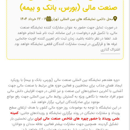
صنعت مالی (بورس، بانک و بیمه)
محل دائمی نمایشگاه های بین المللی تهران
19 - 22 خرداد 1404
در صورت تمایل جهت حضور به عنوان مشارکت کننده نمایشگاه صنعت
مالی، با تکمیل فرم درخواست در این سامانه، ثبت نام شما انجام خواهد
شد. لطفا در نظر داشته باشید، زمان ثبت نام تعیین کننده الویت جانمایی
غرفه ها و قرارگیری در لیست مشارکت کنندگان قطعی نمایشگاه خواهد بود.
اشتراک گذاری
دوره هفدهم نمایشگاه بین المللی صنعت مالی (بورس، بانک و بیمه) با رویکرد
ایجاد فضای جذاب برای مخاطبین و فعالین حوزه های مرتبط با صنعت مالی جهت
آشنایی با آخرین دستاوردهای این صنعت و نیز تلاش در جهت افزایش دانش مالی
عموم افراد جامعه؛ با نگاهی ویژه به گسترش روابط مالی بین المللی جهت رفع موانع
موجود برای صادرکنندگان ایرانی، برگزار خواهد شد.
در این نمایشگاه با توجه به موضوعات روز حوزه مالی کشور، با هدف ارتقای سطح
رویداد و مشارکت نخبگان در روند برگزاری نمایشگاه و رویدادهای جانبی؛
کمیته
علمی رویداد با حضور چهره های شاخص صنعت مالی ایران
برای نخستین بار
تشکیل گردیده. همچنین جهت مشارکت بیشتر فعالین، علاقه مندان و جوانان؛
رویدادهایی با عناوین ذیل به صورت همزمان برگزار خواهد شد: